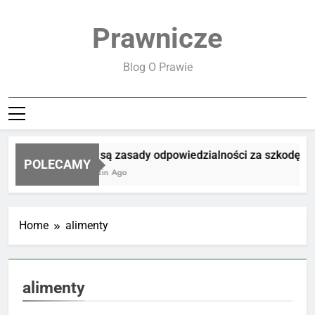
Skip
to
Prawnicze
content
Blog O Prawie
Jakie są zasady odpowiedzialności za szkodę
POLECAMY
11 Godzin Ago
Home
alimenty
alimenty