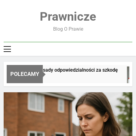
Skip
to
Prawnicze
content
Blog O Prawie
Jakie są zasady odpowiedzialności za szkodę
POLECAMY
19 Godzin Ago