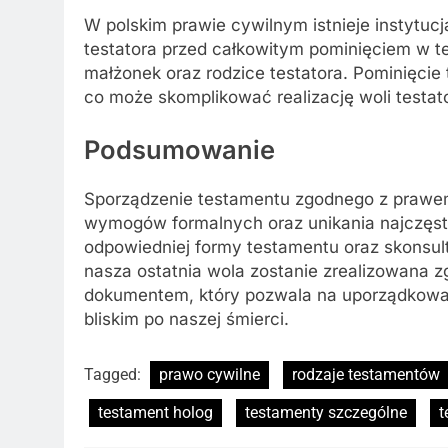
W polskim prawie cywilnym istnieje instytuc
testatora przed całkowitym pominięciem w t
małżonek oraz rodzice testatora. Pominięci
co może skomplikować realizację woli testat
Podsumowanie
Sporządzenie testamentu zgodnego z prawe
wymogów formalnych oraz unikania najczęst
odpowiedniej formy testamentu oraz skonsul
nasza ostatnia wola zostanie zrealizowana 
dokumentem, który pozwala na uporządkowa
bliskim po naszej śmierci.
Tagged:
prawo cywilne
rodzaje testamentów
testament holog
testamenty szczególne
t