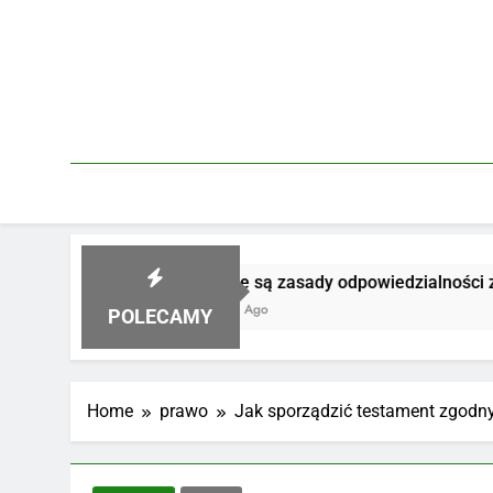
Skip
to
content
Jakie są zasady odpowiedzialności za produkt
4 Dni Ago
POLECAMY
Home
prawo
Jak sporządzić testament zgodn