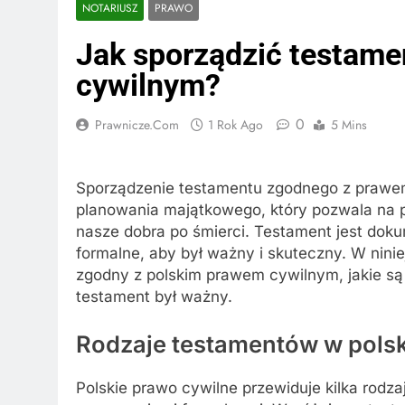
NOTARIUSZ
PRAWO
Jak sporządzić testam
cywilnym?
0
Prawnicze.com
1 Rok Ago
5 Mins
Sporządzenie testamentu zgodnego z prawe
planowania majątkowego, który pozwala na 
nasze dobra po śmierci. Testament jest dok
formalne, aby był ważny i skuteczny. W nini
zgodny z polskim prawem cywilnym, jakie są j
testament był ważny.
Rodzaje testamentów w pols
Polskie prawo cywilne przewiduje kilka rodza