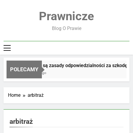
Skip
to
Prawnicze
content
Blog O Prawie
Jakie są zasady odpowiedzialności za szkodę
POLECAMY
3 Dni Ago
Home
arbitraż
arbitraż