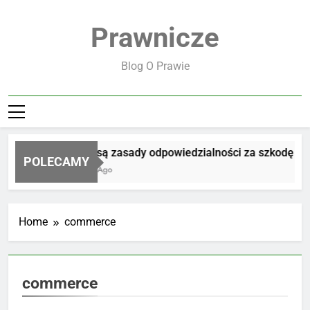
Skip
to
Prawnicze
content
Blog O Prawie
Jakie są zasady odpowiedzialności za szkodę
POLECAMY
1 Dzień Ago
Home
commerce
commerce