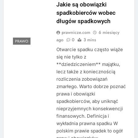
Jakie są obowiązki
spadkobierców wobec
długów spadkowych
prawnicze.com
6 miesięcy
ago
0
3 mins
PRAWO
Otwarcie spadku często wiąże
się nie tylko z
**dziedziczeniem** majątku,
lecz także z koniecznością
rozliczenia zobowiązań
zmarłego. Warto dobrze poznać
prawa i obowiązki
spadkobierców, aby uniknąć
nieprzyjemnych konsekwencji
finansowych. Definicja i
wykładnia prawna spadku W
polskim prawie spadek to ogół