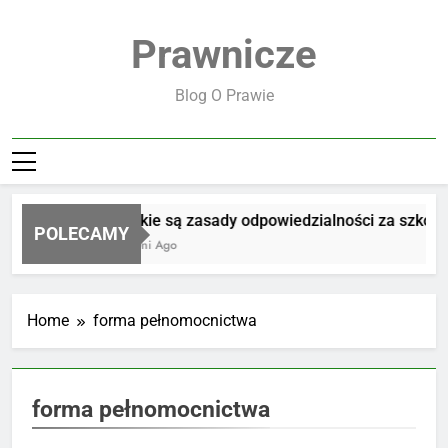
Skip
to
Prawnicze
content
Blog O Prawie
Jakie są zasady odpowiedzialności za szkodę
POLECAMY
3 Dni Ago
Home
forma pełnomocnictwa
forma pełnomocnictwa