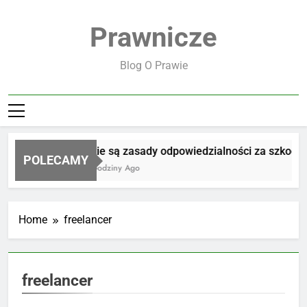
Skip
to
Prawnicze
content
Blog O Prawie
Jakie są zasady odpowiedzialności za szkodę
POLECAMY
23 Godziny Ago
Home
freelancer
freelancer