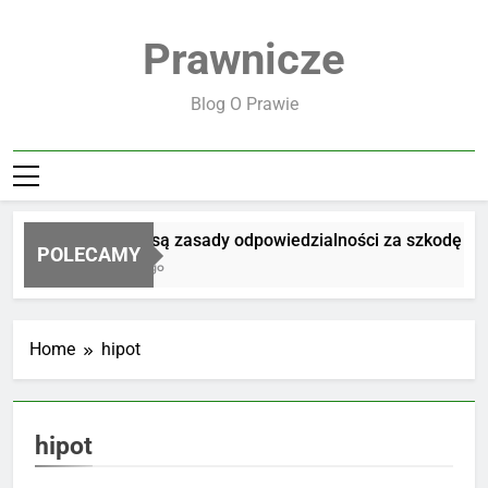
Skip
to
Prawnicze
content
Blog O Prawie
Jakie są zasady odpowiedzialności za szkodę
POLECAMY
2 Dni Ago
Home
hipot
hipot