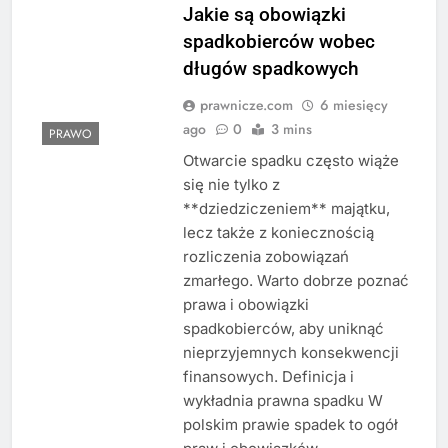
Jakie są obowiązki
spadkobierców wobec
długów spadkowych
prawnicze.com
6 miesięcy
ago
0
3 mins
PRAWO
Otwarcie spadku często wiąże
się nie tylko z
**dziedziczeniem** majątku,
lecz także z koniecznością
rozliczenia zobowiązań
zmarłego. Warto dobrze poznać
prawa i obowiązki
spadkobierców, aby uniknąć
nieprzyjemnych konsekwencji
finansowych. Definicja i
wykładnia prawna spadku W
polskim prawie spadek to ogół