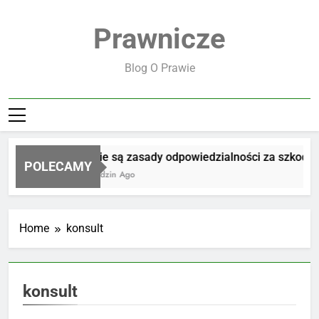
Skip
to
Prawnicze
content
Blog O Prawie
Jakie są zasady odpowiedzialności za szkodę
POLECAMY
8 Godzin Ago
Home
konsult
konsult