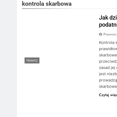
kontrola skarbowa
Jak dz
podatn
Prawni
Kontrola 
prawidło
skarbowe
PRAWO
przeciwd
zasad jej
jest niez
prowadząc
skarbowe
Czytaj wię