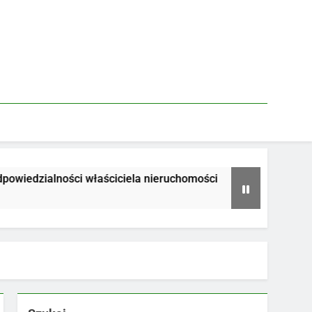
iedzialności właściciela nieruchomości
Jakie
1 Tydz