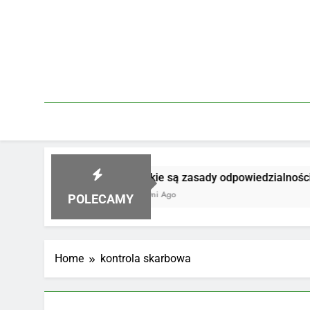
Skip
to
content
szkodę
Jakie są zasady odpowiedzialności za 
4 Dni Ago
POLECAMY
Home
kontrola skarbowa