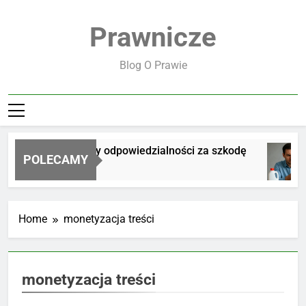
Skip
to
Prawnicze
content
Blog O Prawie
Jakie są zasady odpowiedzialności za szkodę
POLECAMY
2 Dni Ago
Home
monetyzacja treści
monetyzacja treści