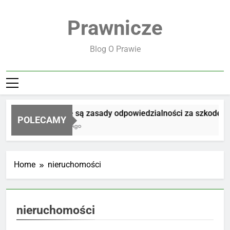
Skip
to
Prawnicze
content
Blog O Prawie
Jakie są zasady odpowiedzialności za szkodę
POLECAMY
2 Dni Ago
Home
nieruchomości
nieruchomości