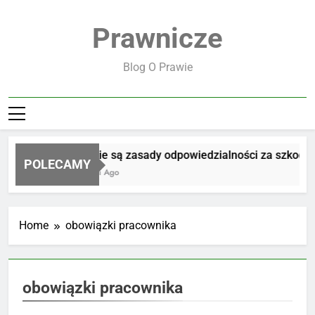
Skip
to
Prawnicze
content
Blog O Prawie
Jakie są zasady odpowiedzialności za szkodę
POLECAMY
2 Dni Ago
Home
obowiązki pracownika
obowiązki pracownika