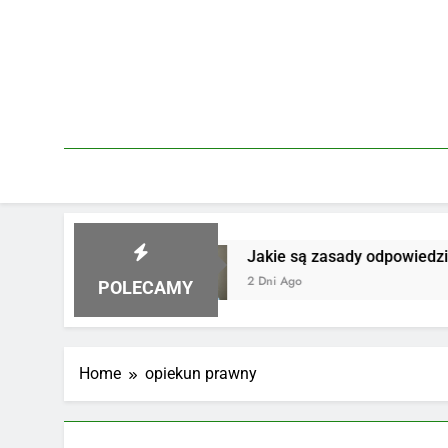
Skip
to
content
ści za szkodę
Jakie są zasady odpowiedzialno
2 Dni Ago
POLECAMY
Home
opiekun prawny