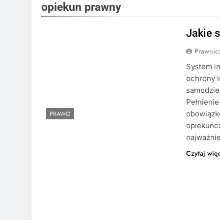
opiekun prawny
Jakie 
Prawni
System in
ochrony i
samodzie
Pełnienie
obowiązk
PRAWO
opiekuńcz
najważni
Czytaj wię