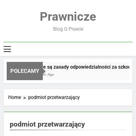
Skip
to
Prawnicze
content
Blog O Prawie
Jakie są zasady odpowiedzialności za szkodę
POLECAMY
1 Dzień Ago
Home
podmiot przetwarzający
podmiot przetwarzający