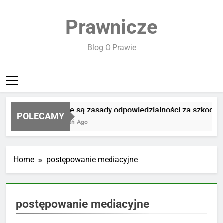
Skip
to
Prawnicze
content
Blog O Prawie
Jakie są zasady odpowiedzialności za szkodę
POLECAMY
1 Dzień Ago
Home
postępowanie mediacyjne
postępowanie mediacyjne