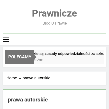
Skip
to
Prawnicze
content
Blog O Prawie
Jakie są zasady odpowiedzialności za szkodę
POLECAMY
4 Dni Ago
Home
prawa autorskie
prawa autorskie