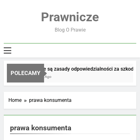
Skip
to
Prawnicze
content
Blog O Prawie
Jakie są zasady odpowiedzialności za szkodę
POLECAMY
4 Dni Ago
Home
prawa konsumenta
prawa konsumenta