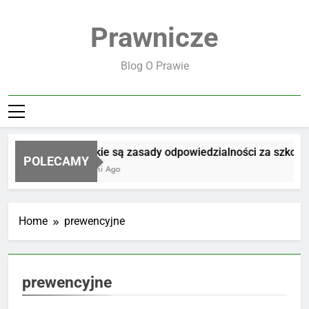
Skip
to
Prawnicze
content
Blog O Prawie
Jakie są zasady odpowiedzialności za szkodę
POLECAMY
3 Dni Ago
Home
prewencyjne
prewencyjne