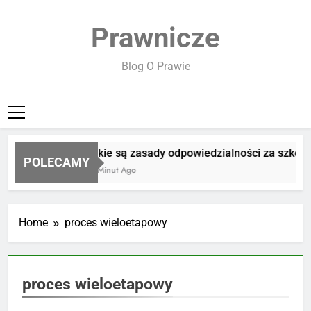
Skip
to
Prawnicze
content
Blog O Prawie
Jakie są zasady odpowiedzialności za szkodę
POLECAMY
18 Minut Ago
Home
proces wieloetapowy
proces wieloetapowy