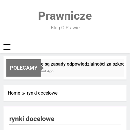
Skip
to
Prawnicze
content
Blog O Prawie
Jakie są zasady odpowiedzialności za szkodę
POLECAMY
18 Minut Ago
Home
rynki docelowe
rynki docelowe