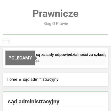
Skip
to
Prawnicze
content
Blog O Prawie
Jakie są zasady odpowiedzialności za szkodę
POLECAMY
3 Dni Ago
Home
sąd administracyjny
sąd administracyjny