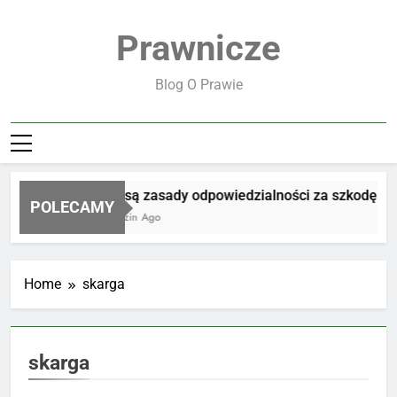
Skip
to
Prawnicze
content
Blog O Prawie
Jakie są zasady odpowiedzialności za szkodę
POLECAMY
20 Godzin Ago
Home
skarga
skarga