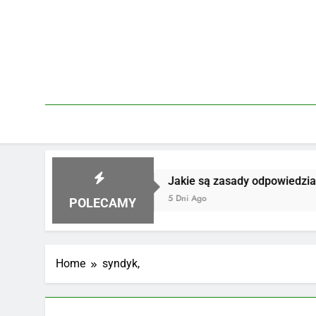
Skip
to
content
i za szkodę
Jakie są zasady odpowiedzialnoś
5 Dni Ago
POLECAMY
Home
syndyk,