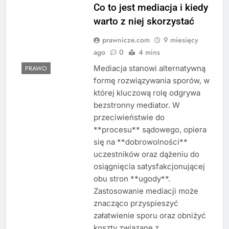
Co to jest mediacja i kiedy
warto z niej skorzystać
prawnicze.com
9 miesięcy
ago
0
4 mins
Mediacja stanowi alternatywną
PRAWO
formę rozwiązywania sporów, w
której kluczową rolę odgrywa
bezstronny mediator. W
przeciwieństwie do
**procesu** sądowego, opiera
się na **dobrowolności**
uczestników oraz dążeniu do
osiągnięcia satysfakcjonującej
obu stron **ugody**.
Zastosowanie mediacji może
znacząco przyspieszyć
załatwienie sporu oraz obniżyć
koszty związane z