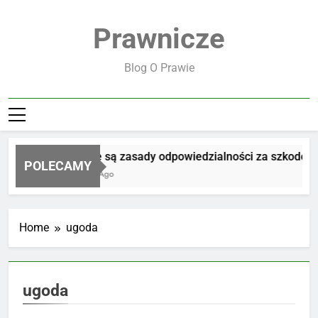
Skip
to
Prawnicze
content
Blog O Prawie
Jakie są zasady odpowiedzialności za szkodę
POLECAMY
4 Dni Ago
Home
ugoda
ugoda