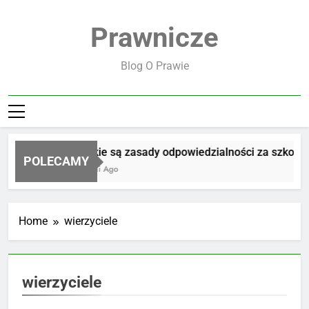
Skip
to
Prawnicze
content
Blog O Prawie
Jakie są zasady odpowiedzialności za szkodę
POLECAMY
2 Dni Ago
Home
wierzyciele
wierzyciele