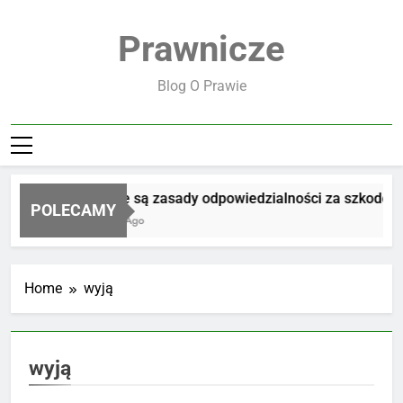
Skip
to
Prawnicze
content
Blog O Prawie
Jakie są zasady odpowiedzialności za szkodę
POLECAMY
2 Dni Ago
Home
wyją
wyją