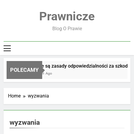
Skip
to
Prawnicze
content
Blog O Prawie
Jakie są zasady odpowiedzialności za szkodę
POLECAMY
1 Dzień Ago
Home
wyzwania
wyzwania