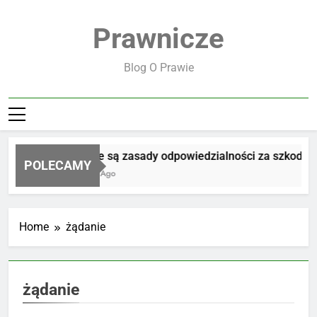
Skip
to
Prawnicze
content
Blog O Prawie
Jakie są zasady odpowiedzialności za szkodę
POLECAMY
2 Dni Ago
Home
żądanie
żądanie