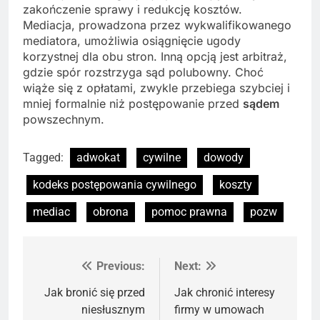
zakończenie sprawy i redukcję kosztów.
Mediacja, prowadzona przez wykwalifikowanego
mediatora, umożliwia osiągnięcie ugody
korzystnej dla obu stron. Inną opcją jest arbitraż,
gdzie spór rozstrzyga sąd polubowny. Choć
wiąże się z opłatami, zwykle przebiega szybciej i
mniej formalnie niż postępowanie przed
sądem
powszechnym.
Tagged:
adwokat
cywilne
dowody
kodeks postępowania cywilnego
koszty
mediac
obrona
pomoc prawna
pozw
Previous:
Next:
Nawigacja
wpisu
Jak bronić się przed
Jak chronić interesy
niesłusznym
firmy w umowach