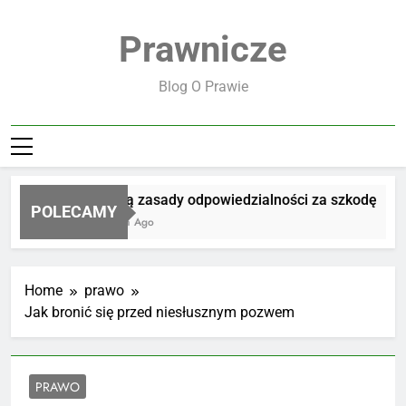
Skip
to
Prawnicze
content
Blog O Prawie
Jakie są zasady odpowiedzialności za szkodę
POLECAMY
19 Godzin Ago
Home
prawo
Jak bronić się przed niesłusznym pozwem
PRAWO