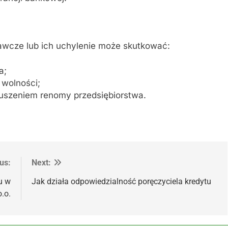
awcze lub ich uchylenie może skutkować:
a;
wolności;
ruszeniem renomy przedsiębiorstwa.
us:
Next:
u w
Jak działa odpowiedzialność poręczyciela kredytu
o.o.