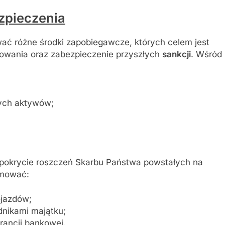
zpieczenia
ć różne środki zapobiegawcze, których celem jest
owania oraz zabezpieczenie przyszłych
sankcji
. Wśród
ych aktywów;
pokrycie roszczeń Skarbu Państwa powstałych na
jmować:
ojazdów;
nikami majątku;
ancji bankowej.