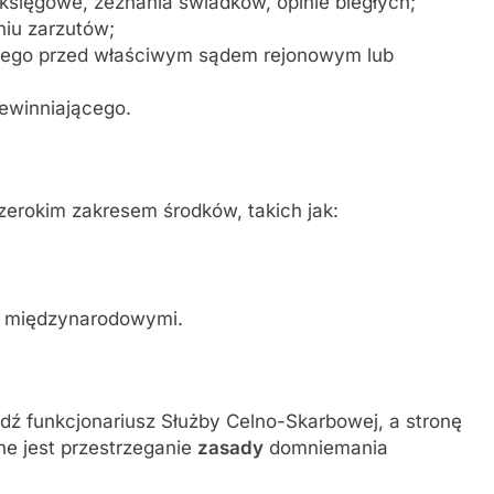
sięgowe, zeznania świadków, opinie biegłych;
iu zarzutów;
ego przed właściwym sądem rejonowym lub
ewinniającego.
zerokim zakresem środków, takich jak:
i międzynarodowymi.
ądź funkcjonariusz Służby Celno-Skarbowej, a stronę
ne jest przestrzeganie
zasady
domniemania