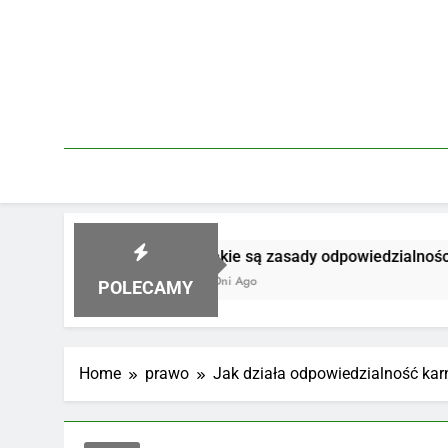
Skip
to
content
Jakie są zasady odpowiedzialności za produk
3 Dni Ago
POLECAMY
Home
prawo
Jak działa odpowiedzialność ka