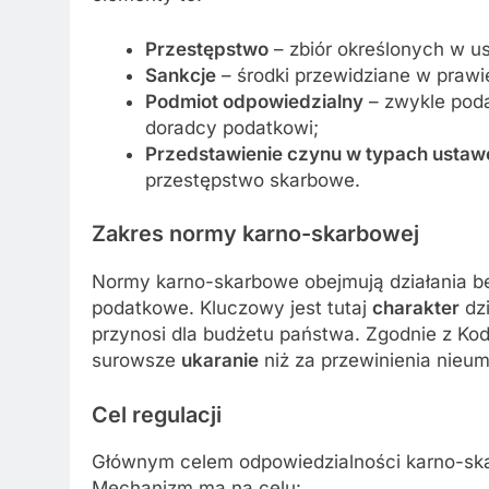
Przestępstwo
– zbiór określonych w us
Sankcje
– środki przewidziane w prawi
Podmiot odpowiedzialny
– zwykle poda
doradcy podatkowi;
Przedstawienie czynu w typach usta
przestępstwo skarbowe.
Zakres normy karno-skarbowej
Normy karno-skarbowe obejmują działania b
podatkowe. Kluczowy jest tutaj
charakter
dzi
przynosi dla budżetu państwa. Zgodnie z Kod
surowsze
ukaranie
niż za przewinienia nieum
Cel regulacji
Głównym celem odpowiedzialności karno-ska
Mechanizm ma na celu: