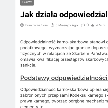
PRAWO
Jak działa odpowiedzia
0
Prawnicze.com
5 Miesięcy Ago
4 Mins
Odpowiedzialność karno-skarbowa stanowi o
podatkowego, wyznaczając granice dopuszc
fizycznych w relacjach ze Skarbem Państwa. 
omawia kwalifikację przestępstw skarbowych
sankcje.
Podstawy odpowiedzialności
Odpowiedzialność karno-skarbowa opiera si
zabronionych przepisami Kodeksu karnego sk
prawa karnego, tworząc odrębne mechanizmy
elementy to: