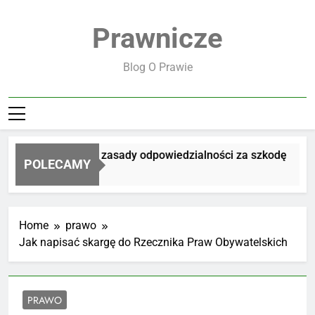
Skip
to
Prawnicze
content
Blog O Prawie
Jakie są zasady odpowiedzialności za szkodę
POLECAMY
2 Dni Ago
Home
prawo
Jak napisać skargę do Rzecznika Praw Obywatelskich
PRAWO