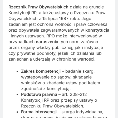
Rzecznik Praw Obywatelskich
działa na gruncie
Konstytucji RP, a także ustawy o Rzeczniku Praw
Obywatelskich z 15 lipca 1987 roku. Jego
zadaniem jest ochrona wolności i praw człowieka
oraz obywatela zagwarantowanych w
konstytucja
i innych ustawach. RPO może interweniować w
przypadkach
naruszenia
tych norm zarówno
przez organy władzy publicznej, jak i instytucje
czy prywatne podmioty, jeżeli ich działania lub
zaniechania uderzają w chronione wartości.
Zakres kompetencji
– badanie skarg,
występowanie do sądów, składanie
wniosków o zbadanie ustaw pod kątem
zgodności z konstytucją.
Podstawa prawna
– art. 208–212
Konstytucji RP oraz przepisy ustawy o
Rzeczniku Praw Obywatelskich.
Forma interwencji
– skarga indywidualna,
skarga grupowa, inicjatywy ustawodawcze,