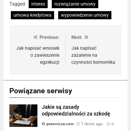
Tagged:
interes
rozwiązanie umowy
umowa kredytowa
wypowiedzenie umowy
Previous:
Next:
Nawigacja
wpisu
Jak napisać wniosek
Jak napisać
o zawieszenie
zażalenie na
egzekucji
czynności komornika
Powiązane serwisy
Jakie są zasady
odpowiedzialności za szkodę
prawnicze.com
1 dzień ago
0