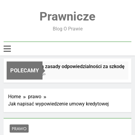
Skip
to
Prawnicze
content
Blog O Prawie
Jakie są zasady odpowiedzialności za szkodę
POLECAMY
1 Dzień Ago
Home
prawo
Jak napisać wypowiedzenie umowy kredytowej
PRAWO