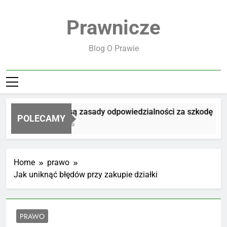
Skip
to
Prawnicze
content
Blog O Prawie
Jakie są zasady odpowiedzialności za szkodę
POLECAMY
3 Dni Ago
Home
prawo
Jak uniknąć błędów przy zakupie działki
PRAWO