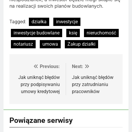
na realizacji swoich planów budowlanych.
Tagged:
działka
inwestycje
inwestycje budowlane
księ
nieruchomość
notariusz
umowa
Zakup działki
Previous:
Next:
Nawigacja
wpisu
Jak uniknąć błędów
Jak uniknąć błędów
przy podpisywaniu
przy zatrudnianiu
umowy kredytowej
pracowników
Powiązane serwisy