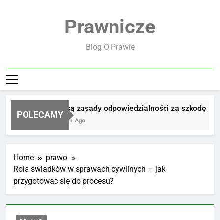
Skip
to
Prawnicze
content
Blog O Prawie
Jakie są zasady odpowiedzialności za szkodę
POLECAMY
16 Godzin Ago
Home
prawo
Rola świadków w sprawach cywilnych – jak
przygotować się do procesu?