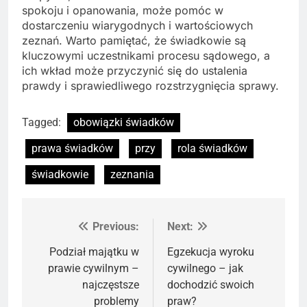
spokoju i opanowania, może pomóc w
dostarczeniu wiarygodnych i wartościowych
zeznań. Warto pamiętać, że świadkowie są
kluczowymi uczestnikami procesu sądowego, a
ich wkład może przyczynić się do ustalenia
prawdy i sprawiedliwego rozstrzygnięcia sprawy.
Tagged:
obowiązki świadków
prawa świadków
przy
rola świadków
świadkowie
zeznania
Previous:
Next:
Nawigacja
wpisu
Podział majątku w
Egzekucja wyroku
prawie cywilnym –
cywilnego – jak
najczęstsze
dochodzić swoich
problemy
praw?