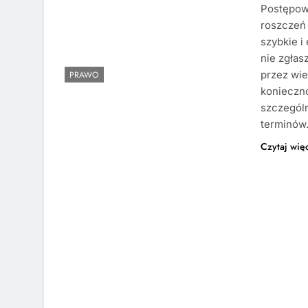
Postępow
roszczeń
szybkie i
nie zgła
przez wie
PRAWO
konieczno
szczegól
terminó
Czytaj wię