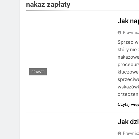
nakaz zapłaty
Jak na
Prawni
Sprzeciw 
który nie
nakazowe
procedury
kluczowe
PRAWO
sprzeciwu
wskazówki
orzecze
Czytaj wię
Jak dz
Prawni