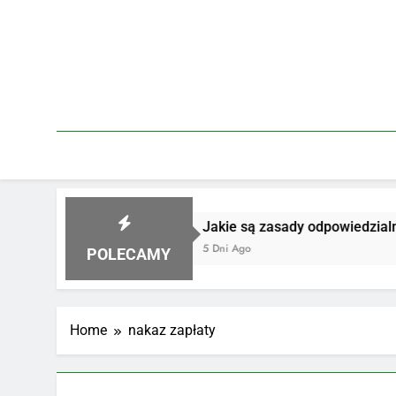
Skip
to
content
 za szkodę
Jakie są zasady odpowiedzialności
5 Dni Ago
POLECAMY
Home
nakaz zapłaty