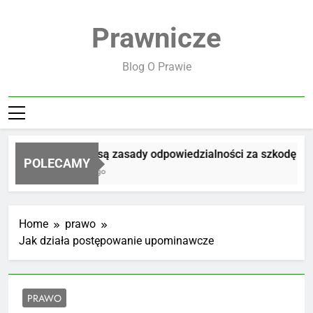
Skip
to
Prawnicze
content
Blog O Prawie
Jakie są zasady odpowiedzialności za szkodę
POLECAMY
2 Dni Ago
Home
prawo
Jak działa postępowanie upominawcze
PRAWO