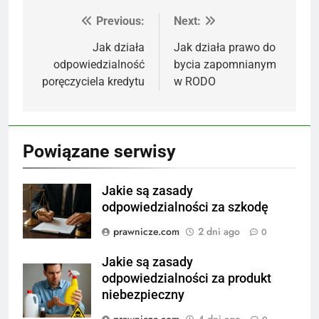
Previous:
Next:
Nawigacja
wpisu
Jak działa
Jak działa prawo do
odpowiedzialność
bycia zapomnianym
poręczyciela kredytu
w RODO
Powiązane serwisy
Jakie są zasady
odpowiedzialności za szkodę
prawnicze.com
2 dni ago
0
Jakie są zasady
odpowiedzialności za produkt
niebezpieczny
prawnicze.com
4 dni ago