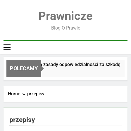
Skip
to
Prawnicze
content
Blog O Prawie
Jakie są zasady odpowiedzialności za szkodę
POLECAMY
4 Dni Ago
Home
przepisy
przepisy