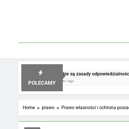
Skip
to
content
Jakie są zasady odpowiedzialności za produkt
4 Dni Ago
POLECAMY
Home
prawo
Prawo własności i ochrona posia