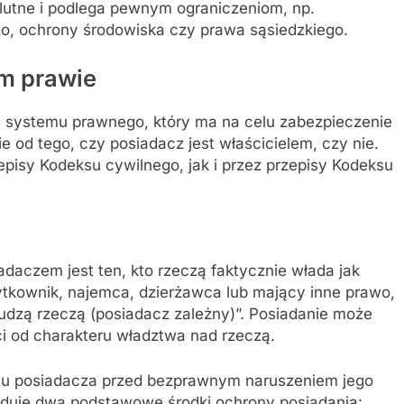
olutne i podlega pewnym ograniczeniom, np.
, ochrony środowiska czy prawa sąsiedzkiego.
m prawie
m systemu prawnego, który ma na celu zabezpieczenie
 od tego, czy posiadacz jest właścicielem, czy nie.
episy Kodeksu cywilnego, jak i przez przepisy Kodeksu
adaczem jest ten, kto rzeczą faktycznie włada jak
żytkownik, najemca, dzierżawca lub mający inne prawo,
udzą rzeczą (posiadacz zależny)”. Posiadanie może
ci od charakteru władztwa nad rzeczą.
iu posiadacza przed bezprawnym naruszeniem jego
iduje dwa podstawowe środki ochrony posiadania: