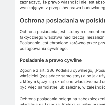
zaznaczyć, że prawo własności nie jest abs
wynikającym z przepisów prawa budowlanego
Ochrona posiadania w polski
Ochrona posiadania jest istotnym elemente
faktycznego władztwa nad rzeczą, niezależnie
Posiadanie jest chronione zarówno przez prz
postępowania cywilnego.
Posiadanie a prawo cywilne
Zgodnie z art. 336 Kodeksu cywilnego, „Posi
właściciel (posiadacz samoistny) albo jak u
z którym łączy się określone władztwo nad c
być więc samoistne lub zależne, w zależnoś
Ochrona posiadania polega na zabezpieczen
władztwa nad rzeczą. Kodeks cywilny przew