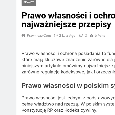
PRAWO
Prawo własności i ochr
najważniejsze przepisy
0
Prawnicze.com
2 Lata Ago
6 Mins
Prawo własności i ochrona posiadania to fu
które mają kluczowe znaczenie zarówno dla j
niniejszym artykule omówimy najważniejsze 
zarówno regulacje kodeksowe, jak i orzeczn
Prawo własności w polskim 
Prawo własności jest jednym z podstawowyc
pełne władztwo nad rzeczą. W polskim syste
Konstytucję RP oraz Kodeks cywilny.