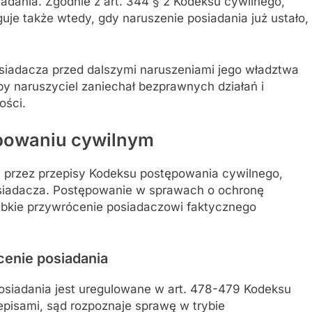
iadania. Zgodnie z art. 344 § 2 Kodeksu cywilnego,
uje także wtedy, gdy naruszenie posiadania już ustało,
siadacza przed dalszymi naruszeniami jego władztwa
y naruszyciel zaniechał bezprawnych działań i
ości.
powaniu cywilnym
 przez przepisy Kodeksu postępowania cywilnego,
osiadacza. Postępowanie w sprawach o ochronę
zybkie przywrócenie posiadaczowi faktycznego
enie posiadania
siadania jest uregulowane w art. 478-479 Kodeksu
episami, sąd rozpoznaje sprawę w trybie