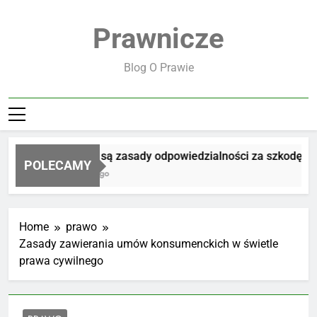
Skip
to
Prawnicze
content
Blog O Prawie
Jakie są zasady odpowiedzialności za szkodę
POLECAMY
3 Dni Ago
Home
prawo
Zasady zawierania umów konsumenckich w świetle
prawa cywilnego