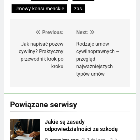
Umowy konsumenckie
zas
Previous:
Next:
Nawigacja
wpisu
Jak napisać pozew
Rodzaje umów
cywilny? Praktyczny
cywilnoprawnych –
przewodnik krok po
przegląd
kroku
najważniejszych
typów umów
Powiązane serwisy
Jakie są zasady
odpowiedzialności za szkodę
prawnicze.com
3 dni ago